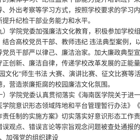
导、外出考察等学习方式，
按照学校要求的学习
断提升纪检干部业务能力和水平。
九
）
学院党委
加强廉洁文化教育
，积极参加学校
，结合高校党员干部、教师违纪
违法典型案例，
导党员干部严以律己、廉洁治家
。加大廉政典型
守正创新、廉洁自律，传递学校改革发展的正能
校园文化”师生书法 大赛、演讲比赛、征文比赛等
德，营造崇廉拒腐的校园廉洁文化氛围。
十）学院党委认真贯彻落实《海南医学院关于进
医学院意识形态领域阵地和平台管理暂行办法》
作责任制的实施方案》切实落实好意识形态工作
错误观点、错误言论等宗旨观念问题被查处通报
、加强党的组织建设