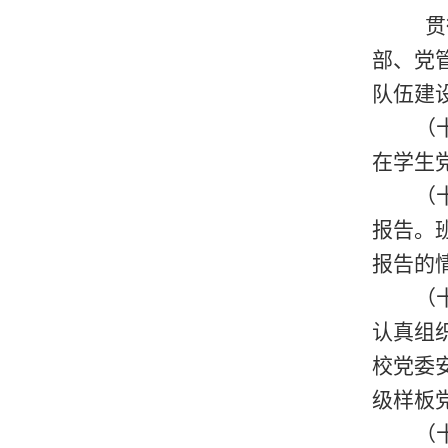
贯
部、党
队伍建
（
在学生
（
报告。
报告的
（
认真组
校党委
级样板
（