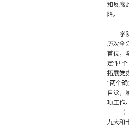
和反腐
障。
学
历次全
首位，
定
“四
拓展党
“两个
自觉，
项工作
（
九大和