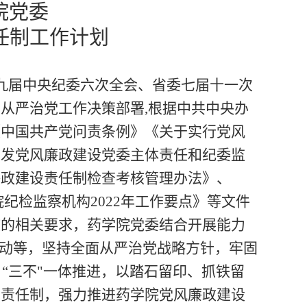
院党委
责任制工作计划
九届中央纪委
六
次全会、省委七届
十一
次
面从严治党工作决策部署
,根据中共中央办
《中国共产党问责条例》
《关于实行党风
印发党风廉政建
设党委主体责任和纪委监
廉政建设责任制检查考核管理办法》
、
院纪检监察机构
2022年工作要点
》
等文件
核的相关要求，
药学院党委结合开展能力
活动等，
坚持全面从严治党战略方针，
牢固
“三不"一体推进，以踏石留印、抓铁留
党责任制
，
强力推进
药学院
党风廉政建设