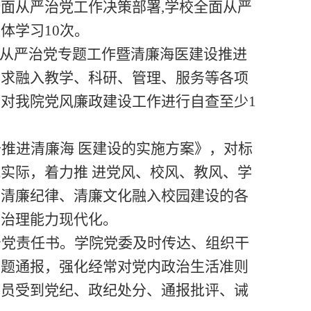
全面从严治党工作决策部署
,学校全面从严
集体学习
10次。
面从严治党专题工作暨清廉海医建设推进
要求融入教学、科研、管理、服务等各项
。
对我院
党风廉政建设工作
进行自查至少
1
于推进清廉海
医建设的实施方案》，对标
院
实际，着力推
进党风、校风、教风、学
、清廉纪律、清廉文化融入校园建设的各
和治理能力现代化。
治党责任书
。学院党委
及时传达、组织干
问题通报
，强化经常对党内政治生活准则
成员受到党纪、政纪处分、通报批评、诫