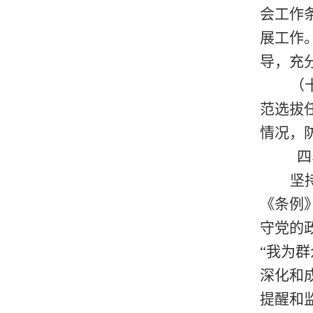
会工作
展工作
导，充
（
范选拔
情况，
四
坚
《条例
守党的
“我为群
深化和
提醒和