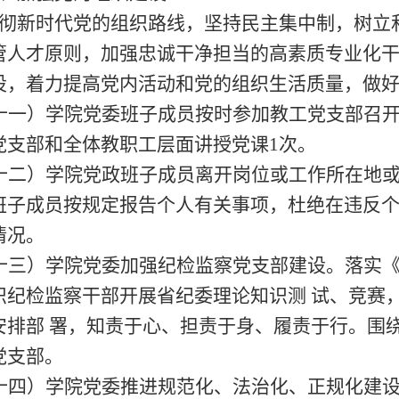
彻新时代党的组织路线，坚持民主集中制，树立
管人才原则，加强忠诚干净担当的高素质专业化
设，着力提高党内活动和党的组织生活质量，做
十一
）
学院党委班子成员按时参加教工党支部召
党支部和全体教职工层面讲授党课
1次
。
十二）学院党政班子成员离开岗位或工作所在地
班子成员按规定报告个人有关事项，杜绝在违反
情况。
十三
）
学院党委加强纪检监察党支部建设。落实
织纪检监察干部开展省纪委理论知识测
试、竞赛
安排部
署，知责于心、担责于身、履责于行。围
党支部
。
十四
）
学院党委
推进规范化、法治化、正规化建