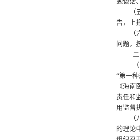
勉谈话
（
告，上
（
问题，
二
（
“第一种
《海南
责任和
用监督
（
的理论
组织召