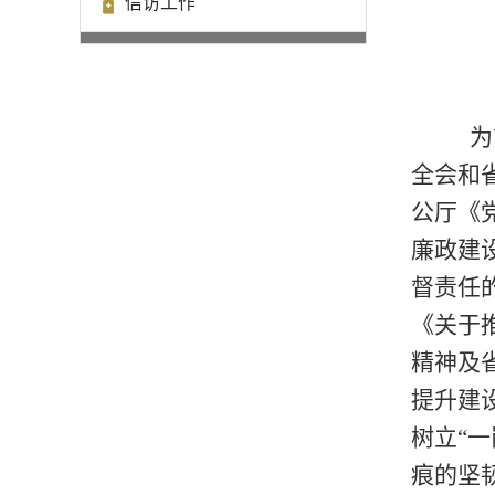
信访工作
为
全会和
公厅《
廉政建
督责任
《关于
精神及
提升建
树立
“一
痕的坚