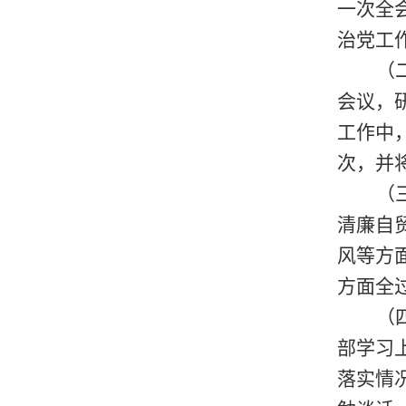
一
次全
治党工
（
会议，
工作中
次，并
（
清廉自
风等方
方面全
（
部学习
落实情