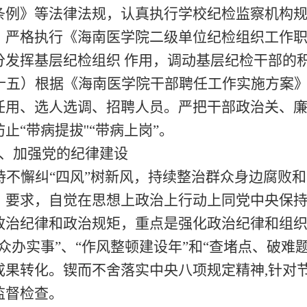
条例》等法律法规，认真执行学校纪检监察机构
。严格执行《海南医学院二级单位纪检组织工作
分发挥基层纪检组织
作用，调动基层纪检干部的
十五
）
根据《海南医学院干部聘任工作实施方案
任用、选人选调、招聘人员。
严把干部政治关、
防止
“带病提拔''“带病上岗”。
、加强党的纪律建设
持不懈纠
“四风”树新风，持续整治群众身边腐败和
》要求，自觉在思想上政治上行动上同党中央保
政治纪律和政治规矩，
重点是强化政治纪律和组
众办实事”、“作
风整顿建设年
”和“查堵点、破难
成果转化。锲而不舍落实中央八项规定精神,针对节
监督检查。