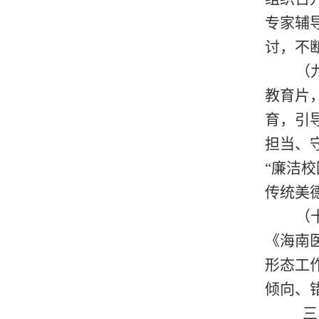
专家辅
讨，
不
（
教育片
育，引
担当、
“廉洁
传统美
（
《海南
形态工
倾向、
三