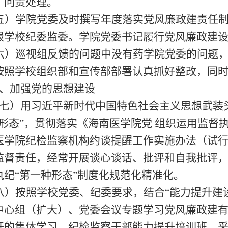
、问责处理。
五）
学院党委及时撰写年度落实党风廉政建责任
报学校纪委监委。学院党委书记履行党风廉政建
六）巡视组反馈的问题中没有药学院党委的问题
按照学校组织部和宣传部部署认真抓好整改，同
、加强党的思想建设
七）
用习近平新时代中国特色社会主义思想武装
形态”
，贯彻
落实《海南医学院党
组织运用监督
医学院纪检监察机构约谈提醒工作实施办法（试
监督责任，经常开展谈心谈话、批评和自我批评
执纪“第一种形态”制度化规范化精准化。
八
）
按照学校党委、纪委要求，结合
“能力提升建
中心组（扩大）、党委会议专题学习党风廉政建
开的集体学习、
纪检监察干部能力提升培训班
，