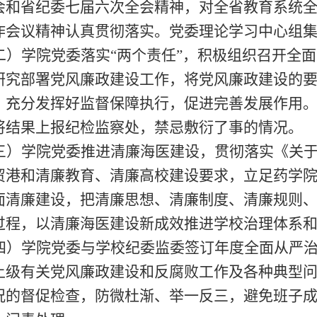
会和省纪委七届
六
次全会精神，
对
全省教育系统
作会议精神
认真贯彻落实。党委理论学习中心组
二）学院党委落实
“两个责任”，积极组织召开全
研究部署
党风廉政建设工作
，将党风廉政建设
的
，充分发挥好监督保障执行，促进完善发展作用
将结果上报纪检监察处，禁忌
敷衍了事的
情况。
三）
学院党委
推进清廉海医建设
，贯彻落实
《关
贸港和清廉教育、清廉高校建设要求，立足
药学
面清廉建设，把清廉思想、清廉制度、清廉规则
过程，以清廉海医建设新成效推进学校治理体系
四
）
学院党委与学校纪委监委签订年度全面
从严
上级
有关党风廉政建设和反腐败工作及各种典型
况的督促检查，防微杜渐、举一反三，避免班子