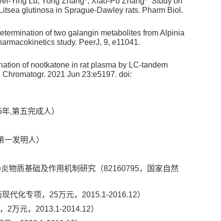
ei-Ying Lu, Yong Zhang*, Xiao-Po Zhang* Study on
m Litsea glutinosa in Sprague-Dawley rats. Pharm Biol.
ermination of two galangin metabolites from Alpinia
harmacokinetics study. PeerJ, 9, e11041.
ation of nootkatone in rat plasma by LC-tandem
d Chromatogr. 2021 Jun 23:e5197. doi:
年,第五完成人）
.5第一发明人）
肠炎物质基础及作用机制研究（82160795，国家自然
专项，25万元，2015.1-2016.12）
，2013.1-2014.12）