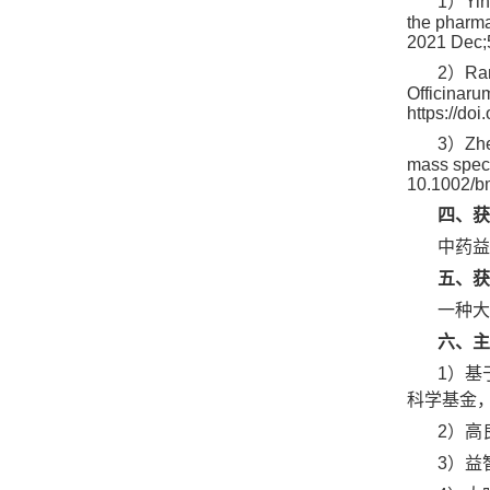
1）Yin-
the pharma
2021 Dec;
2）Rang
Officinaru
https://do
3）Zhen
mass spect
10.1002/b
四、获
中药益
五、获
一种大
六、主
1）基
科学基金，34
2）高
3）益