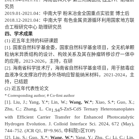
究员
2019.
0
1-2021.
0
4
：中南大学
粉末冶金全国重点实验室 博士后
2018.12-2021.
0
4
：中南大学
有色金属资源循环利用国家地方联
合工程研究中心 助理研究员
四、学术成果
(1) 近五年主持的科研课题
[1]. 国家自然科学基金委，国家自然科学基金项目，全无机单颗
粒纳米异质结构的设计、构效关系及其在肿瘤转移诊疗一体中
的应用，2023-2026，主持，在研
[2]. 海南省科学技术厅，海南省自然科学基金项目，用于脓毒症
血液净化支撑治疗的多外场响应智能纳米材料，2021-2024，主
持，
已结题
(2) 近五年代表性论文
* Corresponding author; # Co-first author
[1]. Liu, J.; Yang, Y.*; Lin, W.;
Wang, W.*
; Xiao, S.*; Guo, X.;
Zhu, C.; Zhang, L. Cu
S-ZnS-CdS Ternary Heteronanoplates
1.94
with Efficient Carrier Transfer for Enhanced Photocatalytic
Hydrogen Evolution. J. Colloid Interface Sci. 2024, 672 (May),
744–752. (
JCR Q1,
IF=9.965, 中科院1区TOP)
[2]. Liu, S.; Guo, X.*;
Wang, W.*
; Yang, Y.; Zhu, C.; Li, C.; Lin,