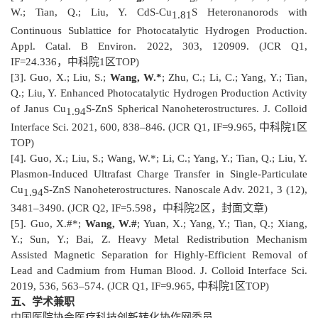
W.; Tian, Q.; Liu, Y. CdS-Cu
S Heteronanorods with
1.81
Continuous Sublattice for Photocatalytic Hydrogen Production.
Appl. Catal. B Environ. 2022, 303, 120909. (
JCR Q1,
IF=24.336，中科院1区TOP)
[3]. Guo, X.; Liu, S.;
Wang, W.*
; Zhu, C.; Li, C.; Yang, Y.; Tian,
Q.; Liu, Y. Enhanced Photocatalytic Hydrogen Production Activity
of Janus Cu
S-ZnS Spherical Nanoheterostructures. J. Colloid
1.94
Interface Sci. 2021, 600, 838–846. (
JCR Q1,
IF=9.965, 中科院1区
TOP)
[4]. Guo, X.; Liu, S.; Wang, W.*; Li, C.; Yang, Y.; Tian, Q.; Liu, Y.
Plasmon-Induced Ultrafast Charge Transfer in Single-Particulate
Cu
S-ZnS Nanoheterostructures. Nanoscale Adv. 2021, 3 (12),
1.94
3481–3490. (
JCR Q2,
IF=5.598，中科院2区，封面文章)
[5]. Guo, X.#*;
Wang, W.#
; Yuan, X.; Yang, Y.; Tian, Q.; Xiang,
Y.; Sun, Y.; Bai, Z. Heavy Metal Redistribution Mechanism
Assisted Magnetic Separation for Highly-Efficient Removal of
Lead and Cadmium from Human Blood. J. Colloid Interface Sci.
2019, 536, 563–574. (
JCR Q1,
IF=9.965, 中科院1区TOP)
五、学术兼职
中国医院协会医疗科技创新转化协作网委员