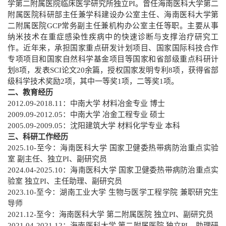
学第二附属医院
临床医学研究所
独立PI。
曾任海南医科大学第二
附属医院科研部主任兼学科建设办公室主任、海南医科大学第
二附属医院GCP常务副主任兼机构办公室主任等职。
主要从事
纳米
技术
在
重症感染性疾病中
的
快速
诊断与
支撑
治疗研究工
作。
近年来，承担国家重点研发计划项目、国家国际科技合作
专项项目和国家自然科学基金项目等国家和省部级重点科研计
划
8项，发表SCI论文20余篇，授权国家发明专利8项，获得省部
级科学技术奖励2项，其中一等奖1项，二等奖1项。
二、教育经历
2012.
0
9-2018.11
：中南大学
材料冶金专业 博士
2009.
0
9-2012.
0
5
：中南大学
冶金工程专业 硕士
2005.
0
9-2009.
0
5
：沈阳建筑大学
材料化学专业 本科
三、科研工作经历
2025.1
0
-至今
：海南医科大学
国家卫健委热带病防治重点实验
室 副主任、独立PI
、副研究员
2024.
0
4-2025.10
：海南医科大学
国家卫健委热带病防治重点实
验室 独立PI、主任助理
、副研究员
2023.10-至今
：湖南工业大学
生物与医学工程学院 兼职研究生
导师
2021.12-至今：海南医科大学
第二附属医院
独立PI
、副研究员
2021.
0
4-
2021.12：海南医科大学
第二附属医院
独立PI
、助理研