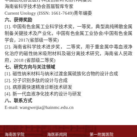
海南省科学技术协会
首届智库专家
Current Urology (ISSN: 1661-7649)青年编委
六、获得奖励
[1]. 中国有色金属工业科学技术奖，一等奖，典型高纯稀散金属
制备关键技术及产业化，中国有色金属工业协会/中国有色金属
学会，201
7(
省部级一等奖
)
[2]. 海南省科学技术进步奖， 二等奖，用于重金属中毒血液净
化治疗的磁性纳米吸附材料及磁分离技术研究，海南省人民政
府，201
8 (
省部级二等奖
)
七、
研究方向与关注领域
[1].
磁性纳米材料与纳米过渡金属硫族化合物的设计合成
[
2
].
分子识别
多肽
的设计与合成
[
3
].
病原菌快速精准
诊断
技术研发
[
4
].
新一代血液净化技术的设计与研发
八、联系方式
E-mail: wangweijia@hainmc.edu.cn
海南医学院
海医新闻网
第一附属医院