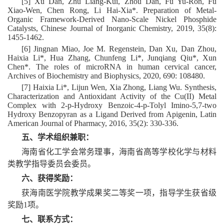
[5] Xu Dan, Zhu Liang-Kui, Zhou Dan, Fu Yu-Ron, Fu
Xiao-Wen, Chen Rong, Li Hai-Xia*. Preparation of Metal-
Organic Framework-Derived Nano-Scale Nickel Phosphide
Catalysts, Chinese Journal of Inorganic Chemistry, 2019, 35(8):
1455-1462.
[6] Jingnan Miao, Joe M. Regenstein, Dan Xu, Dan Zhou,
Haixia Li*, Hua Zhang, Chunfeng Li*, Junqiang Qiu*, Xun
Chen*. The roles of microRNA in human cervical cancer,
Archives of Biochemistry and Biophysics, 2020, 690: 108480.
[7] Haixia Li*, Lijun Wen, Xia Zhong, Liang Wu. Synthesis,
Characterization and Antioxidant Activity of the Cu(II) Metal
Complex with 2-p-Hydroxy Benzoic-4-p-Tolyl Imino-5,7-two
Hydroxy Benzopyran as a Ligand Derived from Apigenin, Latin
American Journal of Pharmacy, 2016, 35(2): 330-336.
五、学术组织兼职：
海南省化工学会常务理事，海南省高等学校化学与材料
类教学指导委员会委员。
六、获得奖励：
获海南医学院教学成果奖二等奖一项，指导学生获省级
奖励1项。
七、联系方式：