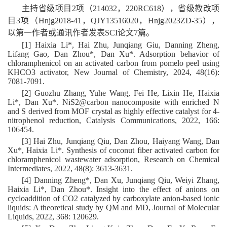
主持省级项目2项（214032，220RC618），省级教改项
目3项（Hnjg2018-41，QJY13516020，Hnjg2023ZD-35），
以第一作者或通讯作者发表SCI论文7篇。
[1] Haixia Li*, Hai Zhu, Junqiang Giu, Danning Zheng,
Lifang Gao, Dan Zhou*, Dan Xu*. Adsorption behavior of
chloramphenicol on an activated carbon from pomelo peel using
KHCO3 activator, New Journal of Chemistry, 2024, 48(16):
7081-7091.
[2] Guozhu Zhang, Yuhe Wang, Fei He, Lixin He, Haixia
Li*, Dan Xu*. NiS2@carbon nanocomposite with enriched N
and S derived from MOF crystal as highly effective catalyst for 4-
nitrophenol reduction, Catalysis Communications, 2022, 166:
106454.
[3] Hai Zhu, Junqiang Qiu, Dan Zhou, Haiyang Wang, Dan
Xu*, Haixia Li*. Synthesis of coconut fiber activated carbon for
chloramphenicol wastewater adsorption, Research on Chemical
Intermediates, 2022, 48(8): 3613-3631.
[4] Danning Zheng*, Dan Xu, Junqiang Qiu, Weiyi Zhang,
Haixia Li*, Dan Zhou*. Insight into the effect of anions on
cycloaddition of CO2 catalyzed by carboxylate anion-based ionic
liquids: A theoretical study by QM and MD, Journal of Molecular
Liquids, 2022, 368: 120629.