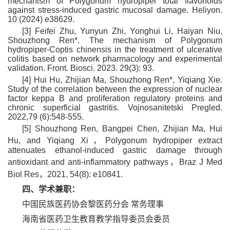
mechanism of Polygonum hydropiper total flavonoids
against stress-induced gastric mucosal damage. Heliyon.
10 (2024) e38629.
[3] Feifei Zhu, Yunyun Zhi, Yonghui Li, Haiyan Niu,
Shouzhong Ren*. The mechanism of Polygonum
hydropiper-Coptis chinensis in the treatment of ulcerative
colitis based on network pharmacology and experimental
validation. Front. Biosci. 2023. 29(3): 93.
[4] Hui Hu, Zhijian Ma, Shouzhong Ren*, Yiqiang Xie.
Study of the correlation between the expression of nuclear
factor keppa B and proliferation regulatory proteins and
chronic superficial gastritis. Vojnosanitetski Pregled.
2022,79 (6):548-555.
[5] Shouzhong Ren, Bangpei Chen, Zhijian Ma, Hui
Hu, and Yiqiang Xi，Polygonum hydropiper extract
attenuates ethanol-induced gastric damage through
antioxidant and anti-inflammatory pathways，Braz J Med
Biol Res，2021, 54(8): e10841.
四、学术兼职：
中国民族医药协会黎医药分会 常务理事
海南省医药卫生教育教学指导委员会委员