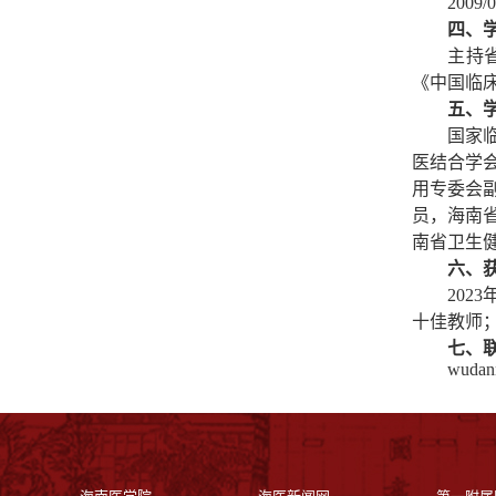
200
四、
主持
《中国临
五、
国家
医结合学
用专委会
员
，海南
南省卫生
六、
20
十佳教师
七、
wudan