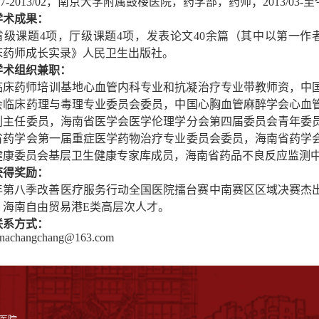
9/07-2013/02，南京大学附属鼓楼医院，药学部，药师；2013
学术成果：
省级课题
4
项，厅级课题4项，发表论文40
余
篇（其中以第一作者发
床药师成长实录》人民卫生出版社。
学术组织兼职：
临床药师培训基地心血管内科专业
和抗凝治疗专业
带教师资，中
会临床
药理与毒理专业委员会委员，中国心胸血管麻醉学会心血
副主任委员，海南省医学会医学伦理学分会第
四
届委员会青年委
省药学会第一届重症医学药物治疗专业委员会委员，海南省药学
健康委员会基层卫生健康专家库成员，海南省药品不良反应监测
获得奖励：
23年第八季改善医疗服务行动全国医院擂台赛中南赛区区域决赛杰
；海南自由贸易港
E类
高层次人才
。
联系方式：
nachangchang@163.com