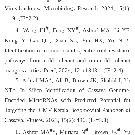
Virus-Lucknow. Microbiology Research, 2024, 15(1):
1-19. (IF=2.2)
#
#
4. Wang JH
, Feng XY
, Ashraf MA, Li YF,
Kong Y, Cai QL, Xian SL, Yin HX, Yu NT*.
Identification of common and specific cold resistance
pathways from cold tolerant and non-cold tolerant
mango varieties. PeerJ, 2024, 12: e18431. (IF=2.4)
5. Ashraf MA*, Ali B, Brown JK, Shahid I, Yu
NT*. In Silico Identification of Cassava Genome-
Encoded MicroRNAs with Predicted Potential for
Targeting the ICMV-Kerala Begomoviral Pathogen of
Cassava. Viruses. 2023, 15(2): 486. (IF=3.8)
#
#
#
6. Ashraf MA
*, Murtaza N
, Brown JK
, Yu