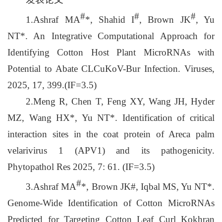
#
#
#
1.Ashraf MA
*, Shahid I
, Brown JK
, Yu
NT*. An Integrative Computational Approach for
Identifying Cotton Host Plant MicroRNAs with
Potential to Abate CLCuKoV-Bur Infection. Viruses,
2025, 17, 399.(IF=3.5)
2.Meng R, Chen T, Feng XY, Wang JH, Hyder
MZ, Wang HX*, Yu NT*. Identification of critical
interaction sites in the coat protein of Areca palm
velarivirus 1 (APV1) and its pathogenicity.
Phytopathol Res 2025, 7: 61. (IF=3.5)
#
3.Ashraf MA
*, Brown JK#, Iqbal MS, Yu NT*.
Genome-Wide Identification of Cotton MicroRNAs
Predicted for Targeting Cotton Leaf Curl Kokhran