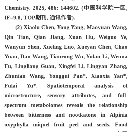
Chemistry. 2025, 486: 144602. (中国科学院一区,
IF=9.8, TOP期刊, 通讯作者).
(2) Xiaolu Chen, Yong Yang, Maoyuan Wang,
Qin Tian, Qian Jiang, Xuan Hu, Weiguo Ye,
Wanyun Shen, Xueting Luo, Xueyan Chen, Chao
Yuan, Dan Wang, Tianrong Wu, Yulan Li, Wenna
Fu, Lingliang Guan, Xingfei Li, Lingyan Zhang,
Zhunian Wang, Yonggui Pan*, Xiaoxia Yan*,
Fulai Yu
*. Spatiotemporal analysis of
microstructure, sensory attributes, and full-
spectrum metabolomes reveals the relationship
between bitterness and nootkatone in Alpinia
oxyphylla miquel fruit peel and seeds. Food