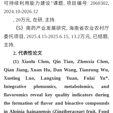
可持续利用能力建设”课题, 项目编号: 2060302,
2024.10-2026.12
, 20万元, 在研, 主持.
（5）
南药产业发展研究, 海南省农业农村厅
委托项目, 2025.4.15-2025.6.15, 13.2万元, 已结题,
主持,
2. 代表性论文
(1) Xiaolu Chen, Qin Tian, Zhenxia Chen,
Qian Jiang, Xuan Hu, Dan Wang, Tianrong Wu,
Xueting Luo, Langxing Yuan,
Fulai Yu
*.
Integrative phenomics, metabolomics, and
flavoromics reveal key quality indicators during
the formation of flavor and bioactive compounds
in Alpinia hainanensis (Zingiberaceae) fruit. Food