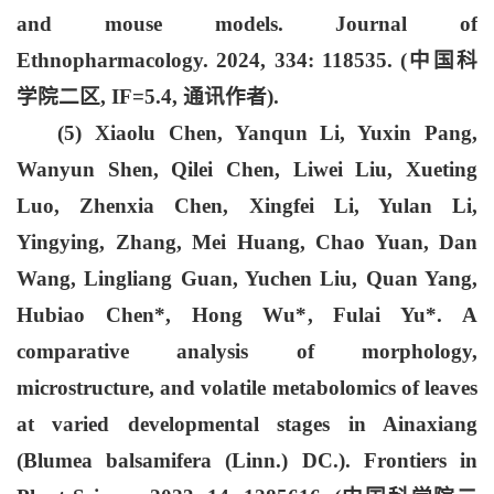
and mouse models. Journal of
Ethnopharmacology. 2024, 334: 118535. (中国科
学院二区, IF=5.4, 通讯作者).
(5) Xiaolu Chen, Yanqun Li, Yuxin Pang,
Wanyun Shen, Qilei Chen, Liwei Liu, Xueting
Luo, Zhenxia Chen, Xingfei Li, Yulan Li,
Yingying, Zhang, Mei Huang, Chao Yuan, Dan
Wang, Lingliang Guan, Yuchen Liu, Quan Yang,
Hubiao Chen*, Hong Wu*,
Fulai Yu
*. A
comparative analysis of morphology,
microstructure, and volatile metabolomics of leaves
at varied developmental stages in Ainaxiang
(Blumea balsamifera (Linn.) DC.). Frontiers in