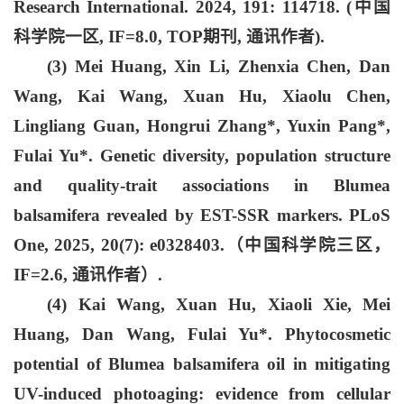
Research International. 2024, 191: 114718. (中国
科学院一区, IF=8.0, TOP期刊, 通讯作者).
(3) Mei Huang, Xin Li, Zhenxia Chen, Dan
Wang, Kai Wang, Xuan Hu, Xiaolu Chen,
Lingliang Guan, Hongrui Zhang*, Yuxin Pang*,
Fulai Yu
*. Genetic diversity, population structure
and quality-trait associations in Blumea
balsamifera revealed by EST-SSR markers. PLoS
One, 2025, 20(7): e0328403.（中国科学院三区，
IF=2.6, 通讯作者）.
(4) Kai Wang, Xuan Hu, Xiaoli Xie, Mei
Huang, Dan Wang,
Fulai Yu
*. Phytocosmetic
potential of Blumea balsamifera oil in mitigating
UV-induced photoaging: evidence from cellular