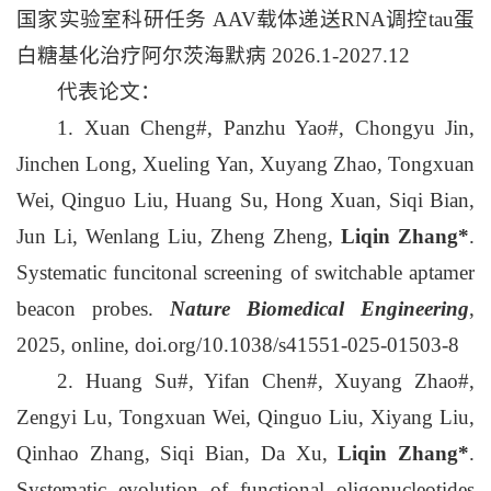
国家实验室科研任务 AAV载体递送RNA调控tau蛋
白糖基化治疗阿尔茨海默病 2026.1-2027.12
代表论文：
1. Xuan Cheng#, Panzhu Yao#, Chongyu Jin,
Jinchen Long, Xueling Yan, Xuyang Zhao, Tongxuan
Wei, Qinguo Liu, Huang Su, Hong Xuan, Siqi Bian,
Jun Li, Wenlang Liu, Zheng Zheng,
Liqin Zhang*
.
Systematic funcitonal screening of switchable aptamer
beacon probes.
Nature Biomedical Engineering
,
2025, online, doi.org/10.1038/s41551-025-01503-8
2. Huang Su#, Yifan Chen#, Xuyang Zhao#,
Zengyi Lu, Tongxuan Wei, Qinguo Liu, Xiyang Liu,
Qinhao Zhang, Siqi Bian, Da Xu,
Liqin Zhang*
.
Systematic evolution of functional oligonucleotides