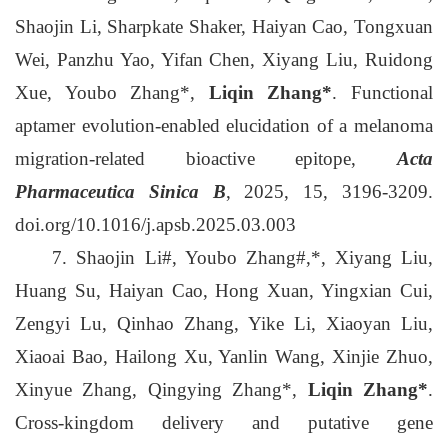
Shaojin Li, Sharpkate Shaker, Haiyan Cao, Tongxuan
Wei, Panzhu Yao, Yifan Chen, Xiyang Liu, Ruidong
Xue, Youbo Zhang*,
Liqin Zhang*
. Functional
aptamer evolution-enabled elucidation of a melanoma
migration-related bioactive epitope,
Acta
Pharmaceutica Sinica B
, 2025, 15, 3196-3209.
doi.org/10.1016/j.apsb.2025.03.003
7. Shaojin Li#, Youbo Zhang#,*, Xiyang Liu,
Huang Su, Haiyan Cao, Hong Xuan, Yingxian Cui,
Zengyi Lu, Qinhao Zhang, Yike Li, Xiaoyan Liu,
Xiaoai Bao, Hailong Xu, Yanlin Wang, Xinjie Zhuo,
Xinyue Zhang, Qingying Zhang*,
Liqin Zhang*
.
Cross-kingdom delivery and putative gene