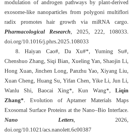
modulation of androgen pathways by plant-derived
exosome-like nanoparticles from polygoni multiflori
radix promotes hair growth via miRNA cargo.
Pharmacological Research
, 2025, 222, 108033.
doi.org/10.1016/j.phrs.2025.108033
8. Haiyan Cao#, Da Xu#*, Yuming Su#,
Chenshuo Zhang, Siqi Bian, Xueling Yan, Shaojin Li,
Hong Xuan, Jinchen Long, Panzhu Yao, Xiyang Liu,
Xuan Cheng, Huang Su, Yifan Chen, Yike Li, Jun Li,
Wanlu Shi, Baocai Xing*, Kun Wang*,
Liqin
Zhang*
. Evolution of Aptamer Materials Maps
Exosomal Surface Proteins at the Nano–Bio Interface.
Nano Letters
, 2026,
doi.org/10.1021/acs.nanolett.6c00387