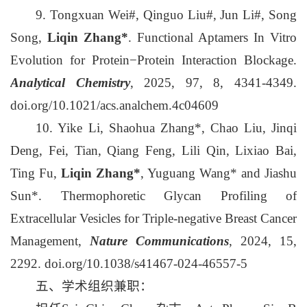
9. Tongxuan Wei#, Qinguo Liu#, Jun Li#, Song
Song,
Liqin Zhang*
. Functional Aptamers In Vitro
Evolution for Protein−Protein Interaction Blockage.
Analytical Chemistry
, 2025, 97, 8, 4341-4349.
doi.org/10.1021/acs.analchem.4c04609
10. Yike Li, Shaohua Zhang*, Chao Liu, Jinqi
Deng, Fei, Tian, Qiang Feng, Lili Qin, Lixiao Bai,
Ting Fu,
Liqin Zhang*
, Yuguang Wang* and Jiashu
Sun*. Thermophoretic Glycan Profiling of
Extracellular Vesicles for Triple-negative Breast Cancer
Management,
Nature Communications
, 2024, 15,
2292. doi.org/10.1038/s41467-024-46557-5
五、学术组织兼职：