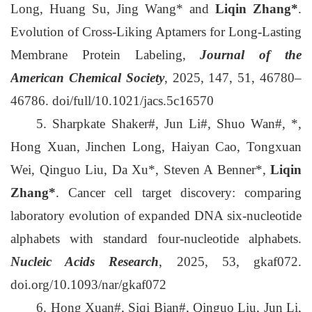
Long, Huang Su, Jing Wang* and
Liqin Zhang*
.
Evolution of Cross-Liking Aptamers for Long-Lasting
Membrane Protein Labeling,
Journal of the
American Chemical Society
, 2025, 147, 51, 46780–
46786. doi/full/10.1021/jacs.5c16570
5. Sharpkate Shaker#, Jun Li#, Shuo Wan#, *,
Hong Xuan, Jinchen Long, Haiyan Cao, Tongxuan
Wei, Qinguo Liu, Da Xu*, Steven A Benner*,
Liqin
Zhang*
. Cancer cell target discovery: comparing
laboratory evolution of expanded DNA six-nucleotide
alphabets with standard four-nucleotide alphabets.
Nucleic Acids Research
, 2025, 53, gkaf072.
doi.org/10.1093/nar/gkaf072
6. Hong Xuan#, Siqi Bian#, Qinguo Liu, Jun Li,