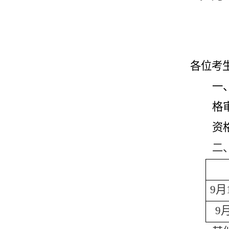
各位考
一
格审
资
二
9月
9月