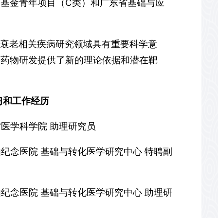
基金青年项目（C类）和广东省基础与应
衰老相关疾病研究领域具有重要科学意
及药物研发提供了新的理论依据和潜在靶
习和工作经历
南省医学科学院 助理研究员
学孙逸仙纪念医院 基础与转化医学研究中心 特聘副
学孙逸仙纪念医院 基础与转化医学研究中心 助理研