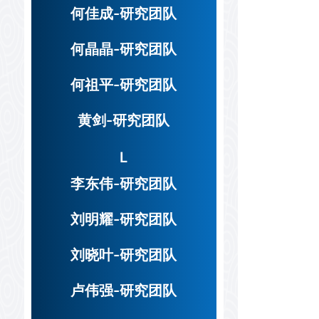
何佳成-研究团队
何晶晶-研究团队
何祖平-研究团队
黄剑-研究团队
L
李东伟-研究团队
刘明耀-研究团队
刘晓叶-研究团队
卢伟强-研究团队