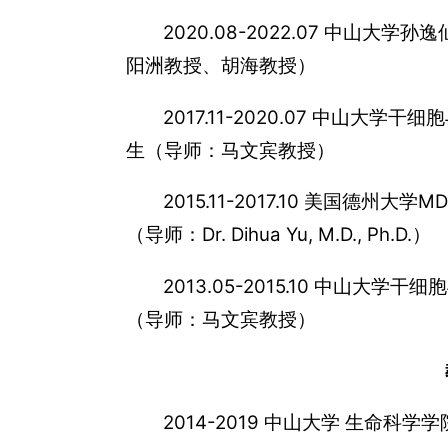
2020.08-2022.07 中山大
阳洲教授、胡海教授）
2017.11-2020.07 中山大
生（导师：马文宾教授）
2015.11-2017.10 美国德州大
（导师：Dr. Dihua Yu, M.D., Ph.D.）
2013.05-2015.10 中山
（导师：马文宾教授）
2014-2019 中山大学 生命科