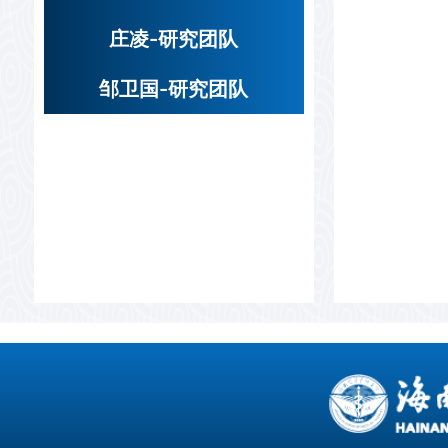
庄凌-研究团队
邹卫国-研究团队