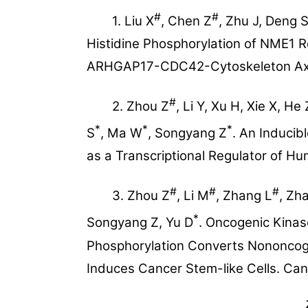
#
#
1. Liu X
, Chen Z
, Zhu J, Deng 
Histidine Phosphorylation of NME1 R
ARHGAP17-CDC42-Cytoskeleton Axis
#
2. Zhou Z
, Li Y, Xu H, Xie X, He 
*
*
*
S
, Ma W
, Songyang Z
. An Induci
as a Transcriptional Regulator of H
#
#
#
3. Zhou Z
, Li M
, Zhang L
, Zh
*
Songyang Z, Yu D
. Oncogenic Kina
Phosphorylation Converts Nononcog
Induces Cancer Stem-like Cells. Can