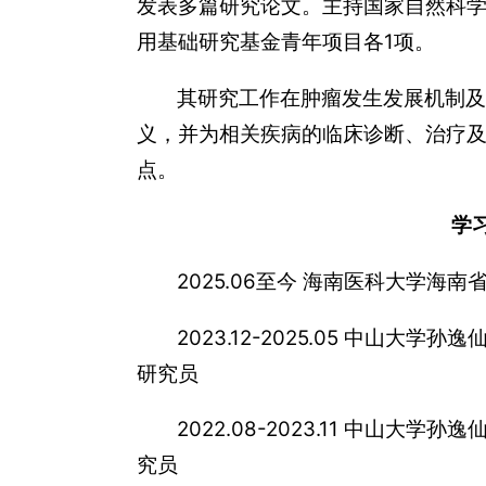
发表多篇研究论文。主持国家自然科学
用基础研究基金青年项目各1项。
其研究工作在肿瘤发生发展机制及
义，并为相关疾病的临床诊断、治疗
点。
学
2025.06至今 海南医科大学海
2023.12-2025.05 中山大
研究员
2022.08-2023.11 中山大
究员