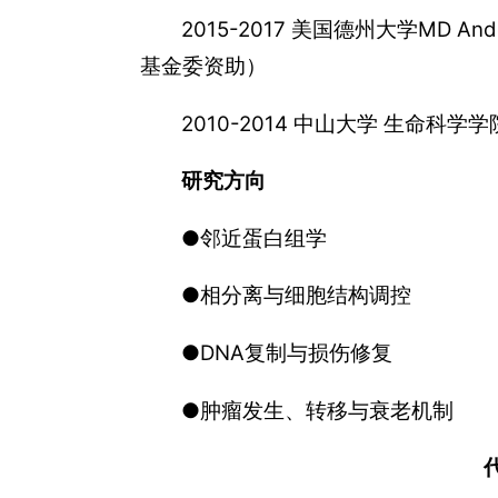
2015-2017 美国德州大学MD 
基金委资助）
2010-2014 中山大学 生命科学
研究方向
●邻近蛋白组学
●相分离与细胞结构调控
●DNA复制与损伤修复
●肿瘤发生、转移与衰老机制