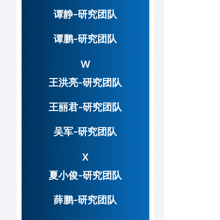
谭静-研究团队
谭鹏-研究团队
W
王洪亮-研究团队
王丽君-研究团队
吴军-研究团队
X
夏小俊-研究团队
薛鹏-研究团队