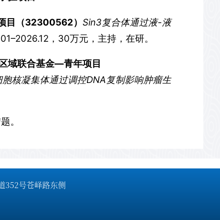
（32300562）
Sin3复合体通过液-液
4.01–2026.12，30万元，主持，在研。
区域联合基金—青年项目
型细胞核凝集体通过调控DNA复制影响肿瘤生
结题。
352号苍峄路东侧