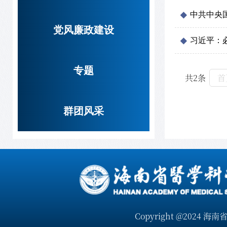
中共中央国
党风廉政建设
习近平：
专题
共2条
首
群团风采
Copyright @2024 