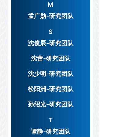
M
孟广勋-研究团队
S
沈俊辰-研究团队
沈蕾-研究团队
沈少明-研究团队
松阳洲-研究团队
孙绍光-研究团队
T
谭静-研究团队