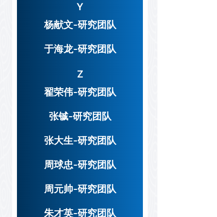
Y
杨献文-研究团队
于海龙-研究团队
Z
翟荣伟-研究团队
张铖-研究团队
张大生-研究团队
周球忠-研究团队
周元帅-研究团队
朱才英-研究团队