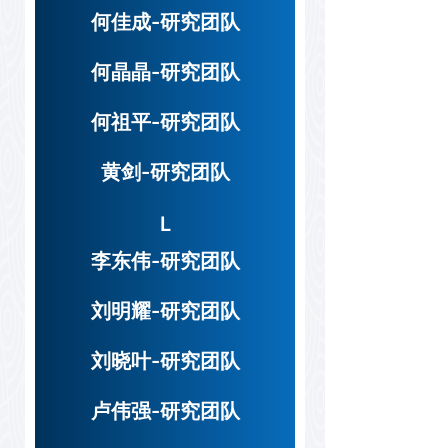
何佳成-研究团队
何晶晶-研究团队
何祖平-研究团队
黄剑-研究团队
L
李东伟-研究团队
刘明耀-研究团队
刘晓叶-研究团队
卢伟强-研究团队