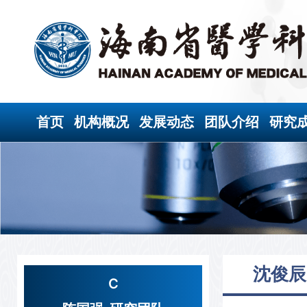
首页
机构概况
发展动态
团队介绍
研究
沈俊辰
C