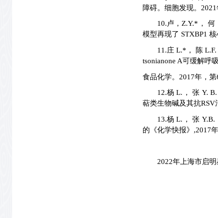
障碍。细胞发现。2021年
10.
卢，Z.Y.*， 
模型再现了 STXBP1 
11.
庄 L.*， 陈 L.F
tsonianone A
食品化学。2017年，第6
12.
杨 L.， 张 Y.
萜类生物碱及其抗RSV活性。
13.
杨 L.， 张 Y
的《化学快报》,2017年，
2022
年
上海市启明