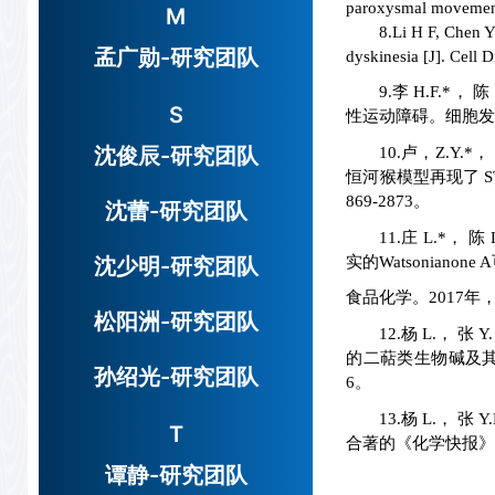
paroxysmal movement 
M
8.
Li H F, Chen Y
孟广勋-研究团队
dyskinesia [J]. Cell D
9.
李 H.F.*， 
S
性运动障碍。细胞发现。
沈俊辰-研究团队
10.
卢，Z.Y.*，
恒河猴模型再现了 S
869-2873。
沈蕾-研究团队
11.
庄 L.*， 陈 
沈少明-研究团队
实的Watsonia
食品化学。2017年，第
松阳洲-研究团队
12.
杨 L.， 张 Y
的二萜类生物碱及其抗R
孙绍光-研究团队
6。
13.
杨 L.， 张
T
合著的《化学快报》,20
谭静-研究团队