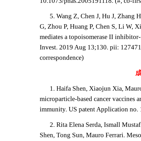
10.1073/pnas.2005191118. (#, co-firs
5. Wang Z, Chen J, Hu J, Zhang 
G, Zhou P, Huang P, Chen S, Li W, 
mediates a topoisomerase II inhibito
Invest. 2019 Aug 13;130. pii: 127471
correspondence)
1. Haifa Shen, Xiaojun Xia, Mauro
microparticle-based cancer vaccines a
immunity. US patent Application n
2. Rita Elena Serda, Ismall Musta
Shen, Tong Sun, Mauro Ferrari. Mesopo