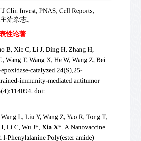
vest, PNAS, Cell Reports,
e等国际主流杂志。
表性论著
uo B, Xie C, Li J, Ding H, Zhang H,
C, Wang T, Wang X, He W, Wang Z, Bei
-epoxidase-catalyzed 24(S),25-
 trained-immunity-mediated antitumor
3(4):114094. doi:
, Wang L, Liu Y, Wang Z, Yao R, Tong T,
H, Li C, Wu J*,
Xia X
*. A Nanovaccine
 l-Phenylalanine Poly(ester amide)