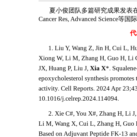
夏小俊团队多篇研究成果发表在J Clin In
Cancer Res, Advanced Scienc
代
1. Liu Y, Wang Z, Jin H, Cui L, H
Xiong W, Li M, Zhang H, Guo H, Li 
JX, Huang P, Liu J,
Xia X
*. Squalene
epoxycholesterol synthesis promotes
activity. Cell Reports. 2024 Apr 23;4
10.1016/j.celrep.2024.114094.
2. Xie C#, You X#, Zhang H, Li J
Li M, Wang X, Cui L, Zhang H, Guo 
Based on Adjuvant Peptide FK-13 and