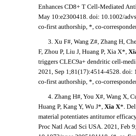
Enhances CD8+ T Cell-Mediated Anti
May 10:e2300418. doi: 10.1002/advs.
co-first authorship, *, co-corresponde
3. Xu F#, Wang Z#, Zhang H, Che
F, Zhou P, Liu J, Huang P, Xia X*,
Xi
triggers CLEC9a+ dendritic cell-medi
2021, Sep 1;81(17):4514-4528. doi:
co-first authorship, *, co-corresponde
4. Zhang H#, You X#, Wang X, Cui
Huang P, Kang Y, Wu J*,
Xia X
*. Del
material potentiates antitumor efficac
Proc Natl Acad Sci USA. 2021, Feb 9