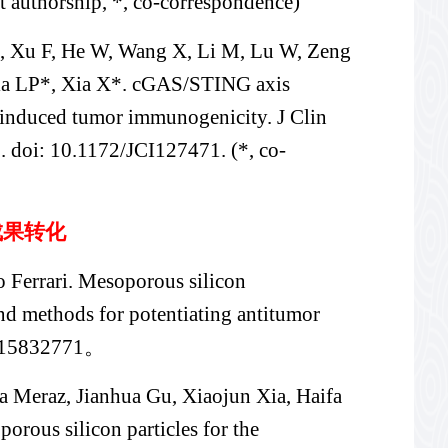
t authorship, *, co-correspondence)
H, Xu F, He W, Wang X, Li M, Lu W, Zeng
Xia LP*, Xia X*. cGAS/STING axis
r-induced tumor immunogenicity. J Clin
. doi: 10.1172/JCI127471. (*, co-
成果转化
 Ferrari. Mesoporous silicon
nd methods for potentiating antitumor
o. 15832771。
fa Meraz, Jianhua Gu, Xiaojun Xia, Haifa
rous silicon particles for the