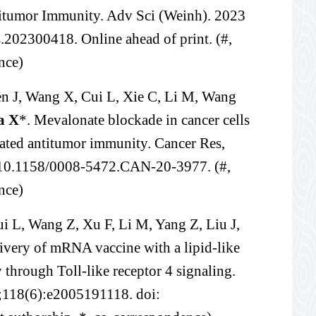
tumor Immunity. Adv Sci (Weinh). 2023
202300418. Online ahead of print. (#,
nce)
n J, Wang X, Cui L, Xie C, Li M, Wang
a X
*. Mevalonate blockade in cancer cells
ated antitumor immunity. Cancer Res,
 10.1158/0008-5472.CAN-20-3977. (#,
nce)
 L, Wang Z, Xu F, Li M, Yang Z, Liu J,
ivery of mRNA vaccine with a lipid-like
y through Toll-like receptor 4 signaling.
;118(6):e2005191118. doi: