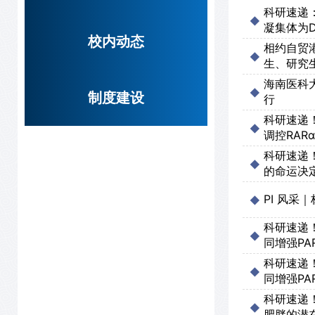
科研速递：
凝集体为D
校内动态
相约自贸
生、研究
海南医科
制度建设
行
科研速递！
调控RA
科研速递！
的命运决
PI 风
科研速递！
同增强PA
科研速递！
同增强PA
科研速递！N
肥胖的潜