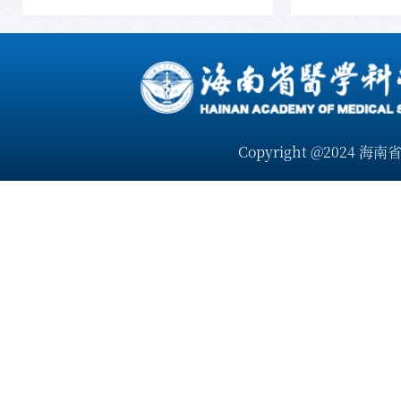
Copyright @2024 