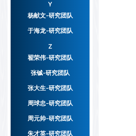
Y
杨献文-研究团队
于海龙-研究团队
Z
翟荣伟-研究团队
张铖-研究团队
张大生-研究团队
周球忠-研究团队
周元帅-研究团队
朱才英-研究团队