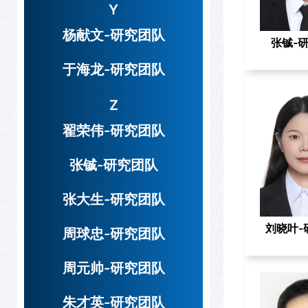
Y
杨献文-研究团队
张铖-
于海龙-研究团队
Z
翟荣伟-研究团队
张铖-研究团队
张大生-研究团队
刘晓叶-
周球忠-研究团队
周元帅-研究团队
朱才英-研究团队