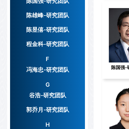
陈国强-研究团队
陈雄峰-研究团队
陈昱僖-研究团队
程金科-研究团队
F
陈国强-
冯海忠-研究团队
G
谷浩-研究团队
郭乔月-研究团队
H