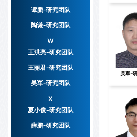
谭鹏-研究团队
陶谦-研究团队
W
王洪亮-研究团队
王丽君-研究团队
吴军-
吴军-研究团队
X
夏小俊-研究团队
薛鹏-研究团队