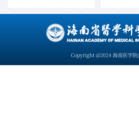
Copyright @2024 海南医