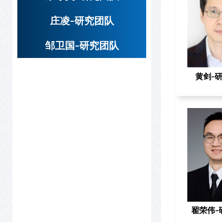
庄凌-研究团队
邹卫国-研究团队
黄剑-
翟荣伟-