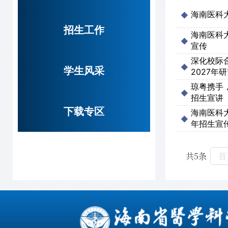
海南医科
招生工作
海南医科
宣传
深化校际
学生风采
2027年
琼粤携手
招生宣讲
下载专区
海南医科
年招生宣
共5条
首