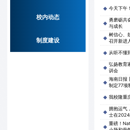
今天下午
校内动态
勇磨砺共
与成长
树信心、
制度建设
召开新进
从听不懂
弘扬教育
训会
海南日报
制定77
我校隆重
拥抱运气
士在202
重磅！Nat
小肠和骨