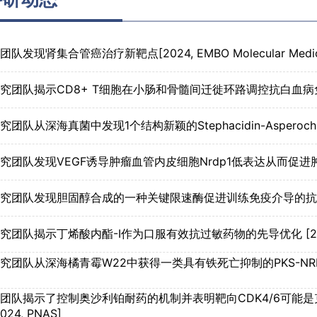
队发现肾集合管癌治疗新靶点[2024, EMBO Molecular Medic
团队揭示CD8+ T细胞在小肠和骨髓间迁徙环路调控抗白血病免疫[2024,
队从深海真菌中发现1个结构新颖的Stephacidin-Asperochratid
团队发现VEGF诱导肿瘤血管内皮细胞Nrdp1低表达从而促进肿瘤细胞转
究团队发现胆固醇合成的一种关键限速酶促进训练免疫介导的抗肿瘤活性[20
团队揭示丁烯酸内酯-I作为口服有效抗过敏药物的先导优化 [2024, J
团队从深海橘青霉W22中获得一类具有铁死亡抑制的PKS-NRPS新骨架
团队揭示了控制奥沙利铂耐药的机制并表明靶向CDK4/6可能是
24, PNAS]