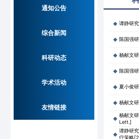
通知公告
谭静研究团
综合新闻
陈国强研究
杨献文研究团
科研动态
陈国强研究
学术活动
夏小俊研
杨献文研究
友情链接
杨献文研究
Lett.]
谭静研究
疗策略[20