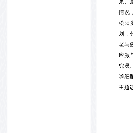
果、
情况
松阳
划，
老与
应激
究员
噬细
主题