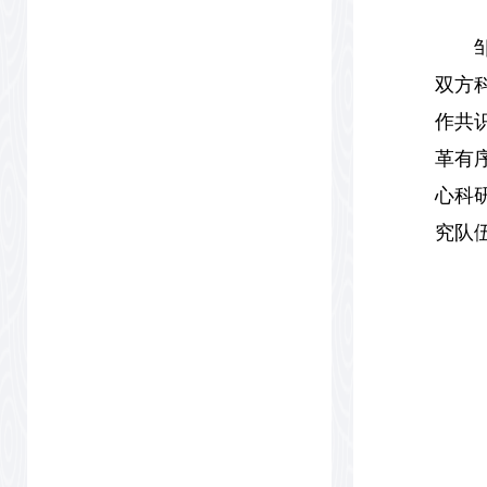
双方
作共
革有
心科
究队