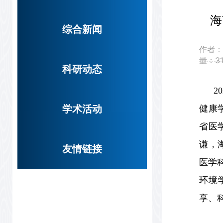
海
综合新闻
作者
量：
3
科研动态
2
学术活动
健康
省医
谦，
友情链接
医学
环境
享、