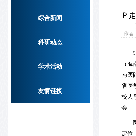
PI
综合新闻
作
科研动态
5
（海
学术活动
南医
省医
友情链接
校人
会。
定位