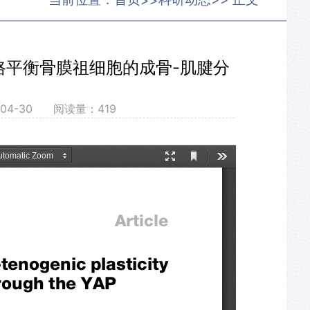
>>
1通路平衡骨膜祖细胞的成骨-肌腱分
-04-30 阅读量：
419