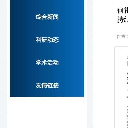
何
综合新闻
持
作
科研动态
学术活动
友情链接