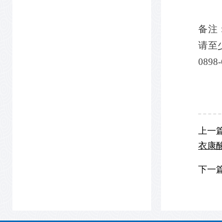
备注
请至
0898
上一
衣康
下一