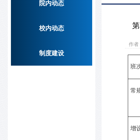
院内动态
第
校内动态
作
制度建设
班
常
增