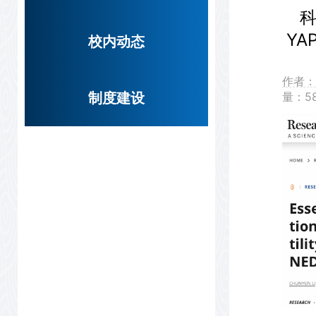
科
Y
校内动态
作者
制度建设
量：
5