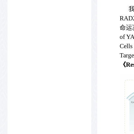
我院
RA
命运决
of YA
Cells
Targ
《
Re