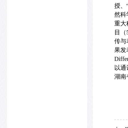
授、
然科
重大
目（
传与
果发表
Diff
以通
湖南