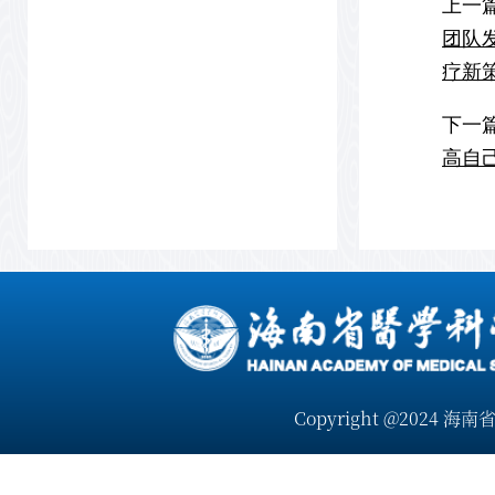
上一
团队
疗新
下一
高自
Copyright @2024 