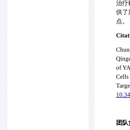
治疗
供了
点。
Cita
Chuny
Qingq
of YA
Cells
Targ
10.34
团队