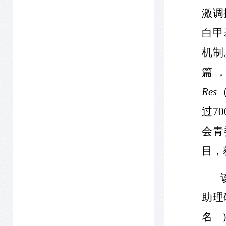
激调
白甲
机制
篇
Res
过
70
会青
目，
助理
名