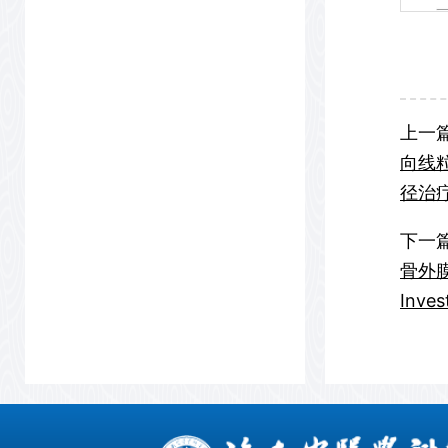
上一
向线
径治疗雄
下一
骨外膜骨
Inves