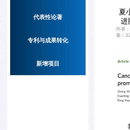
夏
代表性论著
进肿
作者
量：
3
专利与成果转化
新增项目
我院