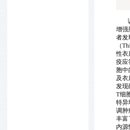
该研
增强
者发
（T
性衣
疫应
胞中的
及衣
发现
T细
特异
调肿
丰富
内源