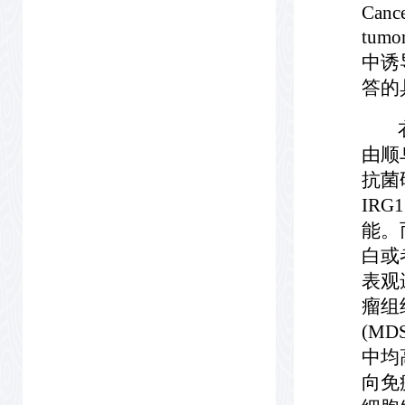
Cance
tum
中诱
答的
衣康
由顺
抗菌
IR
能。
白或
表观
瘤组
(M
中均
向免