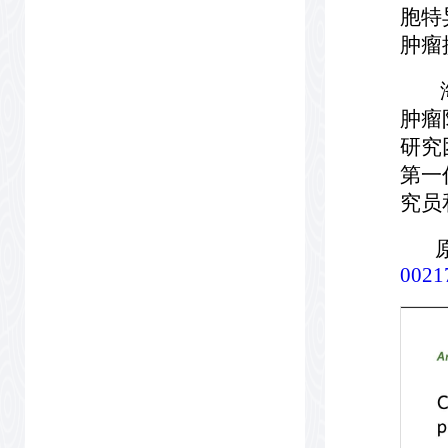
胞特
肿瘤
海南
肿瘤
研究
第一
究员
原
0021