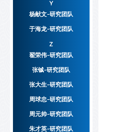
Y
杨献文-研究团队
于海龙-研究团队
Z
翟荣伟-研究团队
张铖-研究团队
张大生-研究团队
周球忠-研究团队
周元帅-研究团队
朱才英-研究团队