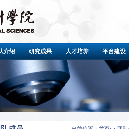
队介绍
研究成果
人才培养
平台建设
团队成员
当前位置：
首页
团队