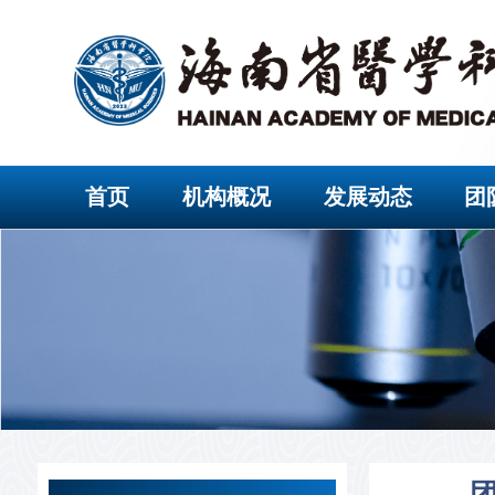
首页
机构概况
发展动态
团