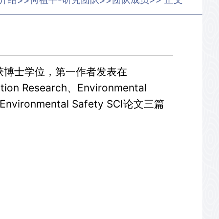
>>
>>
获博士学位，第一作者发表在
ution Research、Environmental
d Environmental Safety SCI论文三篇