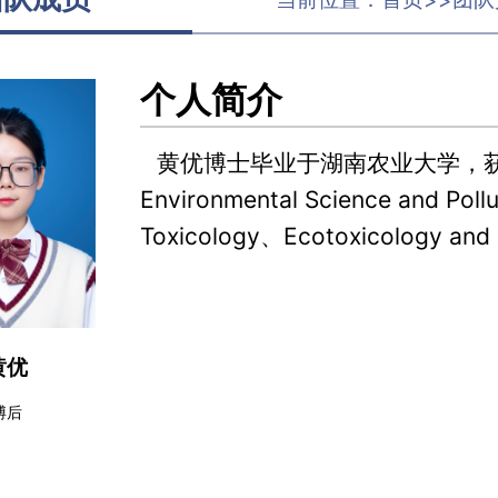
>>
个人简介
博士毕业于湖南农业大学，
黄优
Environmental Science and Poll
Toxicology、Ecotoxicology an
黄优
博后