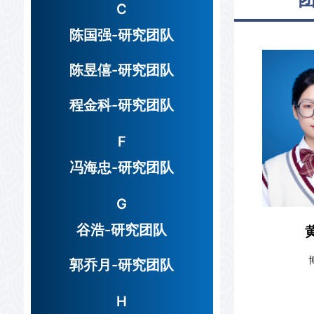
C
陈国强-研究团队
陈昱僖-研究团队
程金科-研究团队
F
冯海忠-研究团队
G
谷浩-研究团队
郭乔月-研究团队
H