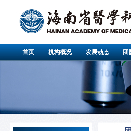
首页
机构概况
发展动态
团