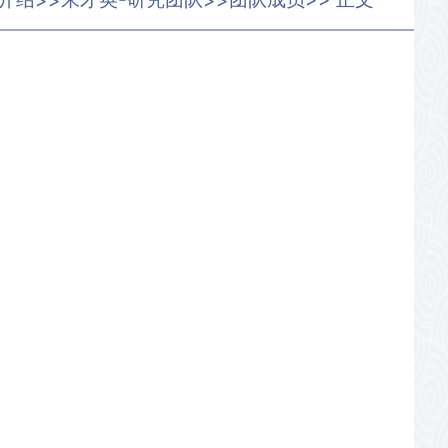
>>
>>