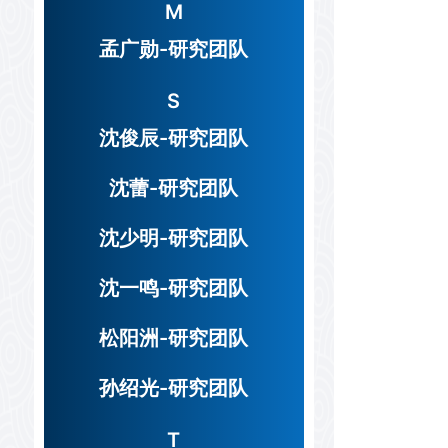
M
孟广勋-研究团队
S
沈俊辰-研究团队
沈蕾-研究团队
沈少明-研究团队
沈一鸣-研究团队
松阳洲-研究团队
孙绍光-研究团队
T