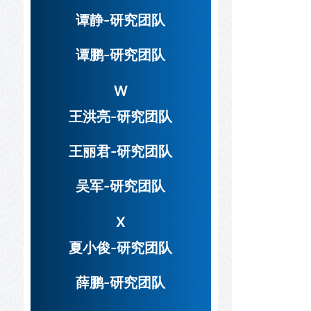
谭静-研究团队
谭鹏-研究团队
W
王洪亮-研究团队
王丽君-研究团队
吴军-研究团队
X
夏小俊-研究团队
薛鹏-研究团队