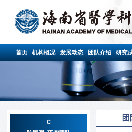
首页
机构概况
发展动态
团队介绍
研究
团
C