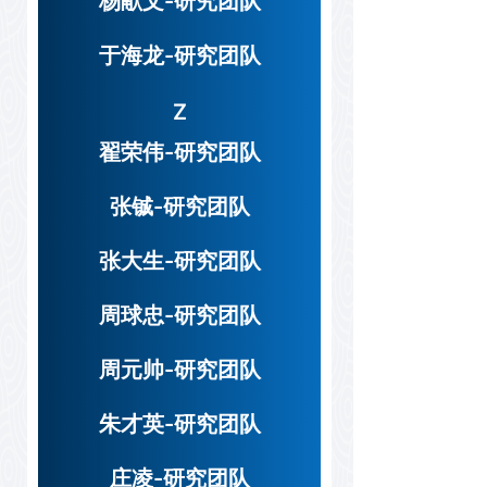
杨献文-研究团队
于海龙-研究团队
Z
翟荣伟-研究团队
张铖-研究团队
张大生-研究团队
周球忠-研究团队
周元帅-研究团队
朱才英-研究团队
庄凌-研究团队