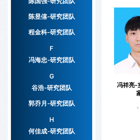
陈国强-研究团队
陈昱僖-研究团队
程金科-研究团队
F
冯海忠-研究团队
G
冯祥亮-
谷浩-研究团队
郭乔月-研究团队
H
何佳成-研究团队