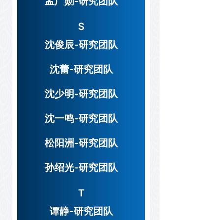
孟广勋-研究团队
S
沈俊辰-研究团队
沈蕾-研究团队
沈少明-研究团队
沈一鸣-研究团队
松阳洲-研究团队
孙绍光-研究团队
T
谭静-研究团队