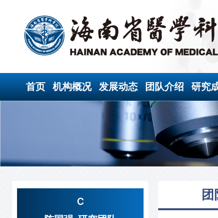
首页
机构概况
发展动态
团队介绍
研究
团
C