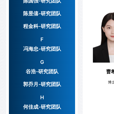
陈国强-研究团队
陈昱僖-研究团队
程金科-研究团队
F
冯海忠-研究团队
G
谷浩-研究团队
曹
博
郭乔月-研究团队
H
何佳成-研究团队