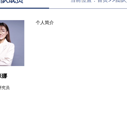
>>
个人简介
张娜
研究员