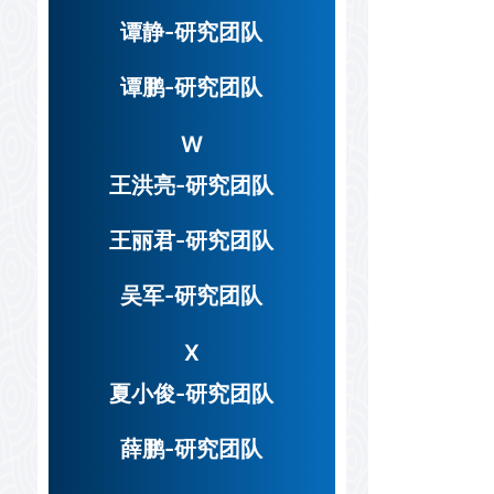
谭静-研究团队
谭鹏-研究团队
W
王洪亮-研究团队
王丽君-研究团队
吴军-研究团队
X
夏小俊-研究团队
薛鹏-研究团队