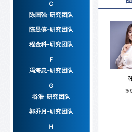
C
陈国强-研究团队
陈昱僖-研究团队
程金科-研究团队
F
冯海忠-研究团队
G
副
谷浩-研究团队
郭乔月-研究团队
H