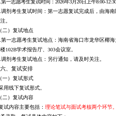
.
第一志愿考生复试时间：
202
6
年
3月2
0
日
上午
8
:00-1
2
:
3
2.调剂考生复试时间：第一志愿复试完成后，由海
关注
。
（二）复试地点
1.第一志愿考生复试地点：海南省海口市龙华区椰海
一楼
102B学术
报告厅
、
303会议室。
2.调剂考生复试地点：另行通知
，
请及时关注
。
六、复试安排
（一）复试形式
采用线下复试
形式。
（二）复试内容
复试内容主要包括：
理论笔试与面试考核两个环节