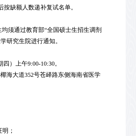
后按缺额人数递补复试名单。
生均须通
过教育部
“全国硕士生招生调剂
大学研究生
院进
行通知。
期
四
）
上午
9
:00-
10
:
3
0。
区椰海大道
352号苍峄路东侧海南省医学
证明；