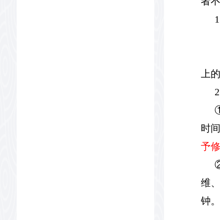
者
1
上
2
时
予
维
钟