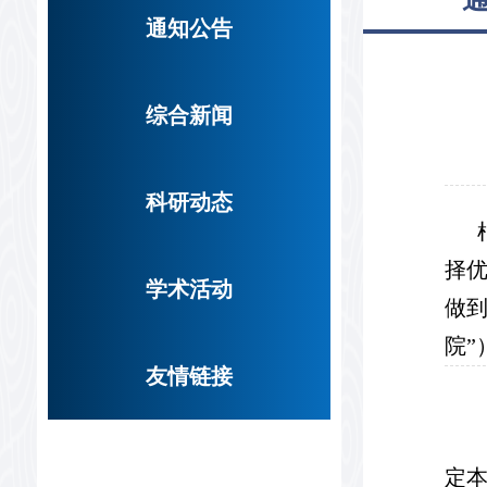
通知公告
综合新闻
科研动态
择
学术活动
做
院”
友情链接
定