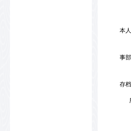
本
事
存