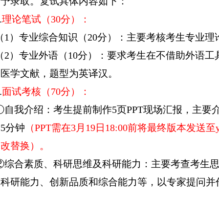
不予录取。复试具体内容如下：
.
理论笔试（
3
0分）：
（
1）专业综合知识（20分）：
主要
考核考生专业理
（
2）专业外语（
1
0分）：要求考生在不借助外语工
的医学文献，题型为英译汉。
.
面试考核
（
7
0分）：
①自我介绍：考生提前制作5页PPT现场汇报，
主要
间
5分钟
（
PPT需在
3月19日18:00前将
最终版本
发送至
修改替换）。
②综合素质、科研思维及科研能力：主要考查考生
、科研能力、创新品质和综合能力等，以专家提问并
。