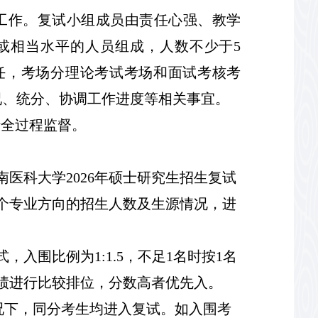
工作。复试小组成员由责任心强、教学
或相当水平的人员组成，人数不少于
5
任，考场分理论考试考场和面试考核考
况、
统分、
协调工作进度等相关事宜。
行全过程监督。
南医科大学
202
6
年硕士研究生招生复试
个专业方向的招生人数及生源情
况，进
式，入围
比例为
1:1.5
，不足
1
名时按
1
名
绩进行比较排位，分数高者优先入。
况下，同分考
生均进入复试。如入围考