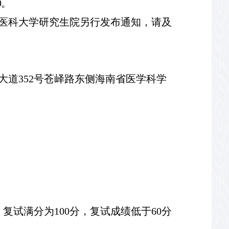
0。
南医科大学研究生
院
另行
发布
通知
，
请及
大道352号苍峄路东侧海南省医学科学
。
复试满分为
100分，复试成绩低于60分