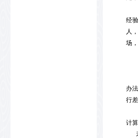
经
人
场
办
行
计