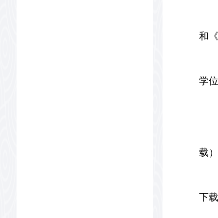
和
学
载
下