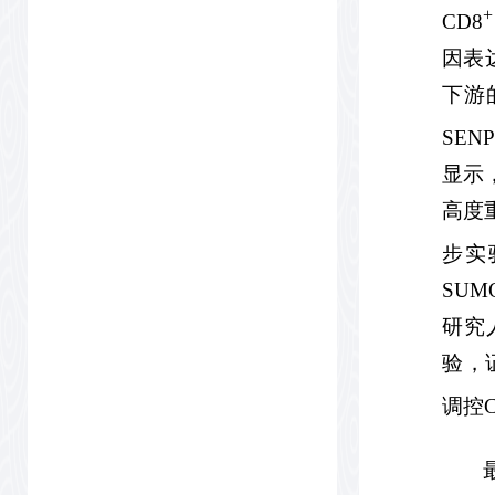
+
CD8
因表
下游
SEN
显示
高度
步实
SU
研究
验，证
调控C