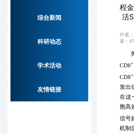
程金
活S
综合新闻
作者：
科研动态
量：
4
+
学术活动
CD8
+
CD8
发出
友情链接
在这
胞高
信号
机制