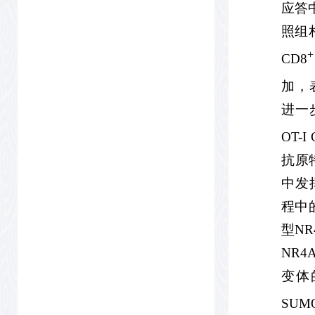
应答
照组
+
CD8
加，
进一
OT-I
抗原
中发
程中
型N
NR4
变体
SUM