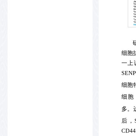
细胞
一上
SEN
细胞
细胞（
多。
后，S
CD4