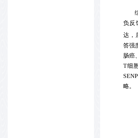
负反
达，
答强
肠癌
T细
SE
略。