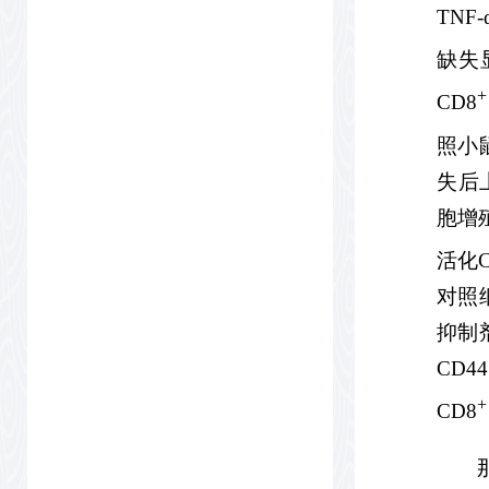
TNF
缺失
+
CD8
照小
失后
胞增
活化C
对照
抑制剂
CD
+
CD8