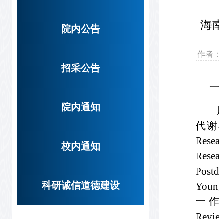
海
院内公告
作者
招采公告
院内通知
代谢
Rese
校内通知
Res
Pos
科研诚信道德建设
You
一作者在
Rev