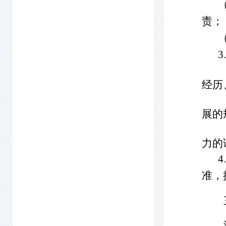
责；
经历
展的
力的
准，