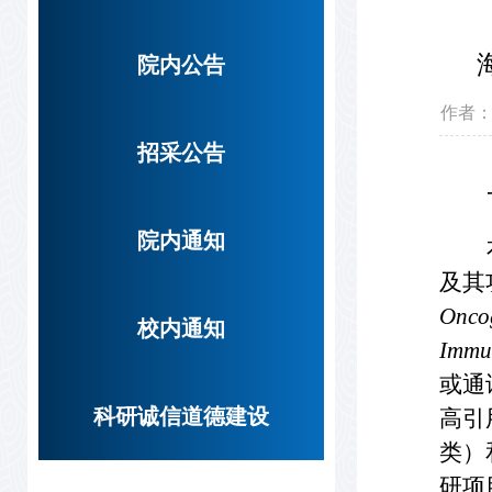
院内公告
作者
招采公告
院内通知
及其
Onco
校内通知
Immu
或通
科研诚信道德建设
高引
类）
研项